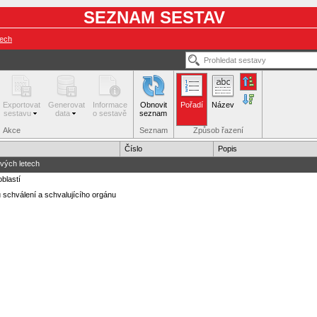
SEZNAM SESTAV
tech
Exportovat
Generovat
Informace
Obnovit
Pořadí
Název
sestavu
data
o sestavě
seznam
Akce
Seznam
Způsob řazení
Číslo
Popis
ivých letech
oblastí
ku schválení a schvalujícího orgánu